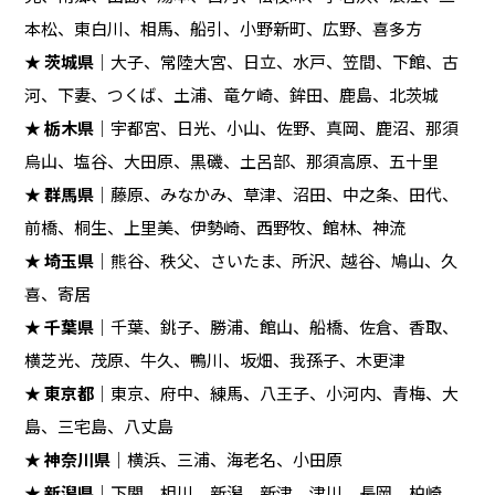
本松、東白川、相馬、船引、小野新町、広野、喜多方
★
茨城県
｜大子、常陸大宮、日立、水戸、笠間、下館、古
河、下妻、つくば、土浦、竜ケ崎、鉾田、鹿島、北茨城
★
栃木県
｜宇都宮、日光、小山、佐野、真岡、鹿沼、那須
烏山、塩谷、大田原、黒磯、土呂部、那須高原、五十里
★
群馬県
｜藤原、みなかみ、草津、沼田、中之条、田代、
前橋、桐生、上里美、伊勢崎、西野牧、館林、神流
★
埼玉県
｜熊谷、秩父、さいたま、所沢、越谷、鳩山、久
喜、寄居
★
千葉県
｜千葉、銚子、勝浦、館山、船橋、佐倉、香取、
横芝光、茂原、牛久、鴨川、坂畑、我孫子、木更津
★
東京都
｜東京、府中、練馬、八王子、小河内、青梅、大
島、三宅島、八丈島
★
神奈川県
｜横浜、三浦、海老名、小田原
★
新潟県
｜下関、相川、新潟、新津、津川、長岡、柏崎、