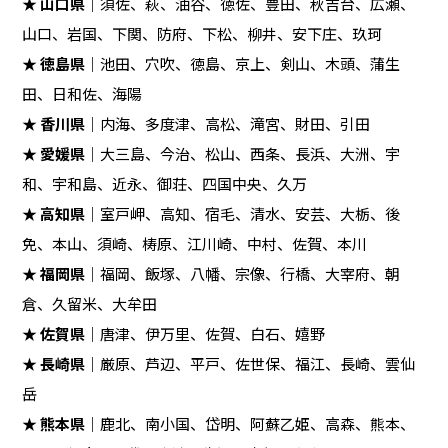
★
山口県
｜須佐、萩、油谷、徳佐、豊田、秋吉台、広瀬、
山口、岩国、下関、防府、下松、柳井、安下庄、玖珂
★
徳島県
｜池田、穴吹、徳島、京上、剣山、木頭、蒲生
田、日和佐、海陽
★
香川県
｜内海、多度津、高松、滝宮、財田、引田
★
愛媛県
｜大三島、今治、松山、西条、長浜、大洲、宇
和、宇和島、近永、御荘、四国中央、久万
★
高知県
｜室戸岬、高知、宿毛、清水、安芸、大栃、後
免、本山、須崎、梼原、江川崎、中村、佐賀、本川
★
福岡県
｜福岡、飯塚、八幡、宗像、行橋、大宰府、朝
倉、久留米、大牟田
★
佐賀県
｜唐津、伊万里、佐賀、白石、嬉野
★
長崎県
｜厳原、芦辺、平戸、佐世保、福江、長崎、雲仙
岳
★
熊本県
｜鹿北、南小国、岱明、阿蘇乙姫、高森、熊本、