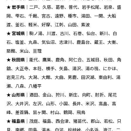
★
岩手県
｜二戸、久慈、葛巻、普代、岩手松尾、岩泉、盛
岡、雫石、千厩、宮古、遠野、種市、湯田、一関、大船
渡、釜石、軽米、好摩、江刺、山田、紫波
★
宮城県
｜駒ノ湯、川渡、古川、石巻、仙台、新川、白
石、塩釜、丸森、気仙沼、志津川、鹿島台、蔵王、大衡、
築館、米山、亘理
★
秋田県
｜能代、鷹巣、鹿角、阿仁合、五城目、秋田、角
舘、大正寺、本荘、横手、矢島、湯沢、湯の筏、にかほ、
岩見三内、大潟、大館、大曲、男鹿、田沢湖、東由利、湯
瀬、八森、八幡平
★
山形県
｜酒田、金山、狩川、新庄、向町、肘折、尾花
沢、大井沢、左沢、山形、小国、長井、米沢、高畠、高
峰、差首鍋、鼠ヶ関、村山、鶴岡、飛鳥
★
福島県
｜茂庭、福島、西会津、猪苗代、郡山、若松、只
見、南郷、田島、湯本、白河、桧枝峠、小名浜、浪江、二