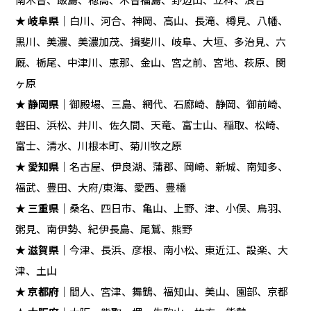
★
岐阜県
｜白川、河合、神岡、高山、長滝、樽見、八幡、
黒川、美濃、美濃加茂、揖斐川、岐阜、大垣、多治見、六
厩、栃尾、中津川、恵那、金山、宮之前、宮地、萩原、関
ヶ原
★
静岡県
｜御殿場、三島、網代、石廊崎、静岡、御前崎、
磐田、浜松、井川、佐久間、天竜、富士山、稲取、松崎、
富士、清水、川根本町、菊川牧之原
★
愛知県
｜名古屋、伊良湖、蒲郡、岡崎、新城、南知多、
福武、豊田、大府/東海、愛西、豊橋
★
三重県
｜桑名、四日市、亀山、上野、津、小俣、鳥羽、
粥見、南伊勢、紀伊長島、尾鷲、熊野
★
滋賀県
｜今津、長浜、彦根、南小松、東近江、設楽、大
津、土山
★
京都府
｜間人、宮津、舞鶴、福知山、美山、園部、京都