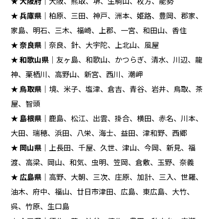
★
大阪府
｜大阪、熊取、堺、生駒山、枚方、能勢
★
兵庫県
｜柏原、三田、神戸、洲本、姫路、豊岡、郡家、
家島、明石、三木、福崎、上郡、一宮、和田山、香住
★
奈良県
｜奈良、針、大宇陀、上北山、風屋
★
和歌山県
｜友ヶ島、和歌山、かつらぎ、清水、川辺、龍
神、栗栖川、高野山、新宮、西川、潮岬
★
鳥取県
｜境、米子、塩津、倉吉、青谷、岩井、鳥取、茶
屋、智頭
★
島根県
｜鹿島、松江、出雲、掛合、横田、赤名、川本、
大田、瑞穂、浜田、八栄、海士、益田、津和野、西郷
★
岡山県
｜上長田、千屋、久世、津山、今岡、新見、福
渡、高梁、岡山、和気、虫明、笠岡、倉敷、玉野、奈義
★
広島県
｜高野、大朝、三次、庄原、加計、三入、世羅、
油木、府中、福山、廿日市津田、広島、東広島、大竹、
呉、竹原、生口島