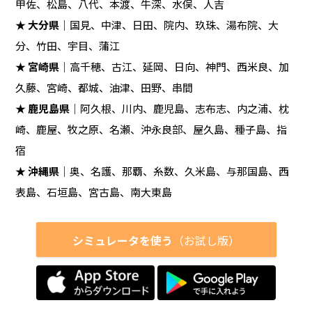
甲佐、松島、八代、本渡、牛深、水俣、人吉
★
大分県
｜国見、中津、日田、院内、玖珠、湯布院、大
分、竹田、宇目、蒲江
★
宮崎県
｜高千穂、古江、延岡、日向、神門、西米良、加
久藤、宮崎、都城、油津、田野、串間
★
鹿児島県
｜阿久根、川内、鹿児島、志布志、内之浦、枕
崎、鹿屋、牧之原、名瀬、沖永良部、屋久島、種子島、指
宿
★
沖縄県
｜奥、名護、那覇、糸数、久米島、与那国島、西
表島、石垣島、宮古島、南大東島
シミュレータを使う
（お試し版）