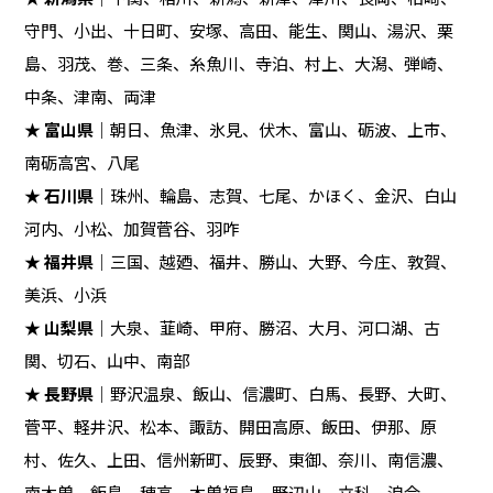
守門、小出、十日町、安塚、高田、能生、関山、湯沢、栗
島、羽茂、巻、三条、糸魚川、寺泊、村上、大潟、弾崎、
中条、津南、両津
★
富山県
｜朝日、魚津、氷見、伏木、富山、砺波、上市、
南砺高宮、八尾
★
石川県
｜珠州、輪島、志賀、七尾、かほく、金沢、白山
河内、小松、加賀菅谷、羽咋
★
福井県
｜三国、越廼、福井、勝山、大野、今庄、敦賀、
美浜、小浜
★
山梨県
｜大泉、韮崎、甲府、勝沼、大月、河口湖、古
関、切石、山中、南部
★
長野県
｜野沢温泉、飯山、信濃町、白馬、長野、大町、
菅平、軽井沢、松本、諏訪、開田高原、飯田、伊那、原
村、佐久、上田、信州新町、辰野、東御、奈川、南信濃、
南木曽、飯島、穂高、木曽福島、野辺山、立科、浪合