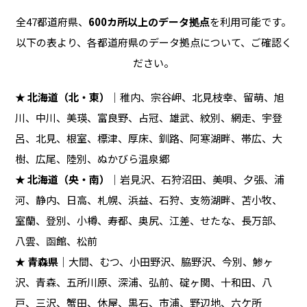
全47都道府県、
600カ所以上のデータ拠点
を利用可能です。
以下の表より、各都道府県のデータ拠点について、ご確認く
ださい。
★
北海道（北・東）
｜稚内、宗谷岬、北見枝幸、留萌、旭
川、中川、美瑛、富良野、占冠、雄武、紋別、網走、宇登
呂、北見、根室、標津、厚床、釧路、阿寒湖畔、帯広、大
樹、広尾、陸別、ぬかびら温泉郷
★
北海道（央・南）
｜岩見沢、石狩沼田、美唄、夕張、浦
河、静内、日高、札幌、浜益、石狩、支笏湖畔、苫小牧、
室蘭、登別、小樽、寿都、奥尻、江差、せたな、長万部、
八雲、函館、松前
★
青森県
｜大間、むつ、小田野沢、脇野沢、今別、鯵ヶ
沢、青森、五所川原、深浦、弘前、碇ヶ関、十和田、八
戸、三沢、蟹田、休屋、黒石、市浦、野辺地、六ケ所